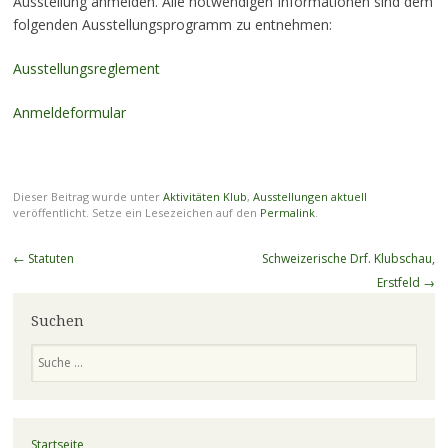
Ausstellung anmelden. Alle notwendigen Informationen sind dem
folgenden Ausstellungsprogramm zu entnehmen:
Ausstellungsreglement
Anmeldeformular
Dieser Beitrag wurde unter
Aktivitäten Klub
,
Ausstellungen aktuell
veröffentlicht. Setze ein Lesezeichen auf den
Permalink
.
Beitragsnavigation
←
Statuten
Schweizerische Drf. Klubschau,
Erstfeld
→
Suchen
Suchen
Startseite